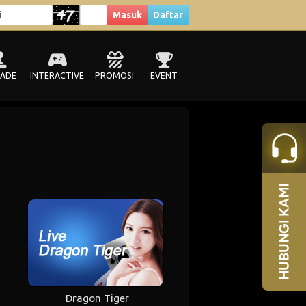
 FULL 100% TANPA CICIL !
SELAMAT DATANG DI SABANGJITU | SITUS
Masuk
Daftar
ADE
INTERACTIVE
PROMOSI
EVENT
Dragon Tiger