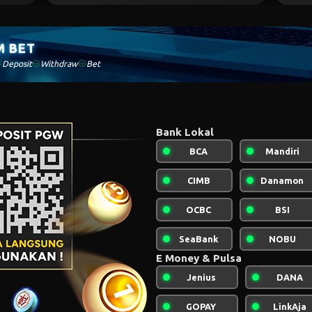
M BET
Deposit
Withdraw
Bet
Bank Lokal
BCA
Mandiri
CIMB
Danamon
OCBC
BSI
SeaBank
NOBU
E Money & Pulsa
Jenius
DANA
GOPAY
LinkAja