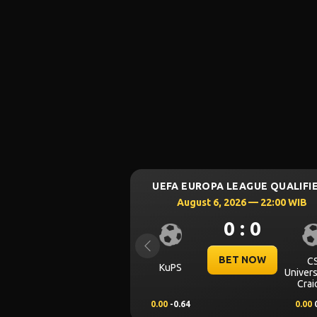
5/8/2026
5/8/2026
6/8/20
NUSANTARA MLM
OSAKA
NAMIB
5354
2255
40
6/8/2026
6/8/2026
6/8/20
OPA LEAGUE QUALIFIERS
UEFA EUROPA LEAGUE QUAL
t 6, 2026 — 22:59 WIB
August 7, 2026 — 02:00 W
0 : 0
0 : 0
Previous
BET NOW
BET NOW
H
CSKA Sofia
Benfica
Mi
-0.25
-0.91
2.5
0.86